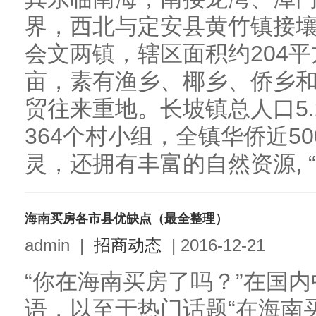
界，西北与定安县黄竹镇接
会文两镇，辖区面积约204平
亩，素有渔乡、椰乡、侨乡
贸往来重地。长坡镇总人口5.
364个村小组，全镇华侨近5
灵，还拥有丰富的自然资源, “
海南买房各市县优缺点（最全整理）
admin
|
招商动态
|
2016-12-21
“你在海南买房了吗？”在国
语，以至于热门话题“在海南