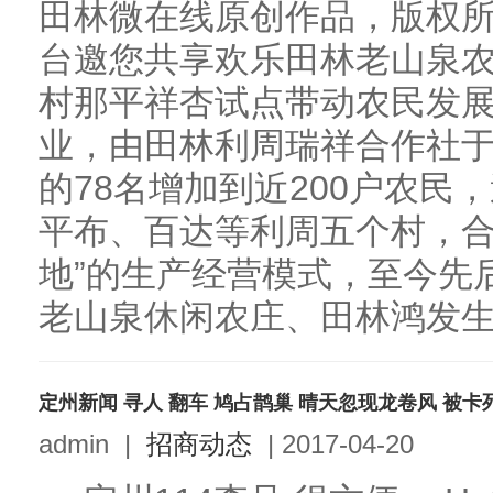
田林微在线原创作品，版权
台邀您共享欢乐田林老山泉
村那平祥杏试点带动农民发
业，由田林利周瑞祥合作社于
的78名增加到近200户农民
平布、百达等利周五个村，合
地”的生产经营模式，至今先后
老山泉休闲农庄、田林鸿发生态
定州新闻 寻人 翻车 鸠占鹊巢 晴天忽现龙卷风 被卡
admin
|
招商动态
|
2017-04-20